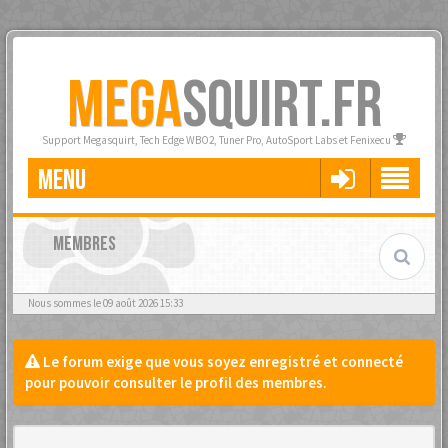
MEGA
SQUIRT.FR
Support Megasquirt, Tech Edge WBO2, Tuner Pro, AutoSport Labs et Fenixecu
MENU
MEMBRES
Nous sommes le 09 août 2026 15:33
Le forum exige que vous soyez enregistré et connecté
pour pouvoir consulter le profil des membres.