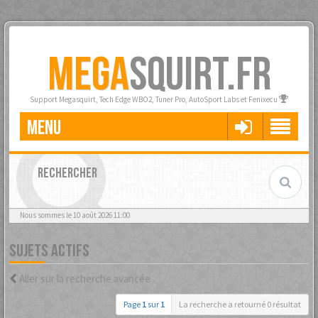
MEGA
SQUIRT.FR
Support Megasquirt, Tech Edge WBO2, Tuner Pro, AutoSport Labs et Fenixecu
MENU
RECHERCHER
Nous sommes le 10 août 2026 11:00
SUJETS ACTIFS
Aller sur la recherche avancée
Page
1
sur
1
La recherche a retourné 0 résultat