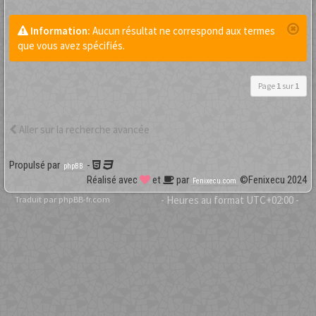
Information:
Aucun résultat ne correspond aux termes
que vous avez spécifiés.
Page
1
sur
1
Aller sur la recherche avancée
Propulsé par
-
phpBB
Réalisé avec
et
par
©Fenixecu 2024
Fenixecu.com
Traduit par
phpBB-fr.com
- Heures au format
UTC+02:00
-