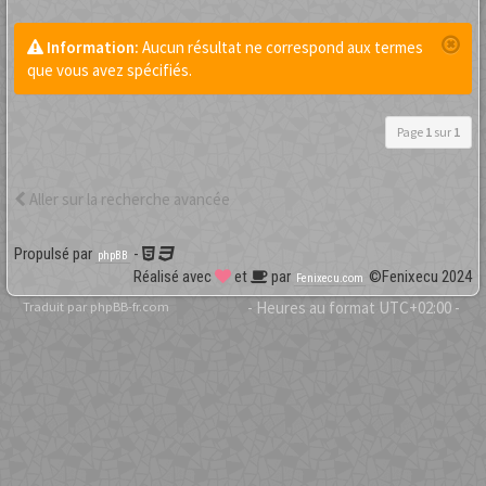
Information:
Aucun résultat ne correspond aux termes
que vous avez spécifiés.
Page
1
sur
1
Aller sur la recherche avancée
Propulsé par
-
phpBB
Réalisé avec
et
par
©Fenixecu 2024
Fenixecu.com
Traduit par
phpBB-fr.com
- Heures au format
UTC+02:00
-