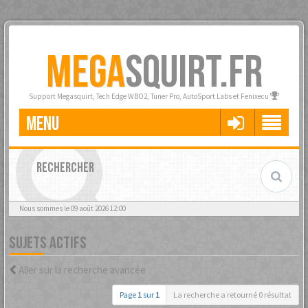
MEGA
SQUIRT.FR
Support Megasquirt, Tech Edge WBO2, Tuner Pro, AutoSport Labs et Fenixecu
MENU
RECHERCHER
Nous sommes le 09 août 2026 12:00
SUJETS ACTIFS
Aller sur la recherche avancée
Page
1
sur
1
La recherche a retourné 0 résultat