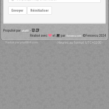
Envoyer
Réinitialiser
Propulsé par
-
phpBB
Réalisé avec
et
par
©Fenixecu 2024
Fenixecu.com
Traduit par
phpBB-fr.com
- Heures au format
UTC+02:00
-