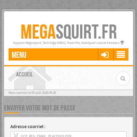
MEGA
SQUIRT.FR
Support Megasquirt, Tech Edge WBO2, Tuner Pro, AutoSport Labs et Fenixecu
MENU
ACCUEIL
Nous sommes le 09 août 2026 04:26
ENVOYER VOTRE MOT DE PASSE
Adresse courriel :