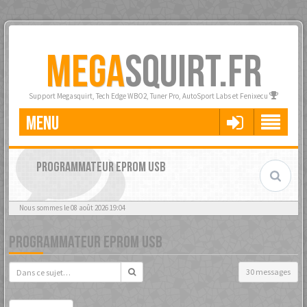
MEGA
SQUIRT.FR
Support Megasquirt, Tech Edge WBO2, Tuner Pro, AutoSport Labs et Fenixecu
MENU
PROGRAMMATEUR EPROM USB
Nous sommes le 08 août 2026 19:04
PROGRAMMATEUR EPROM USB
30 messages