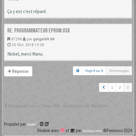
Ça y est c'est réparé.
Re: Programmateur Eprom USB
#7298
par
guigui69.69
20 févr. 2018 19:28
Nickel, merci Manu.
Page
3
sur
3
30 messages
Réponse
1
2
3
Retourner vers « Tuner Pro - Émulateurs et Matériel »
Propulsé par
-
phpBB
Réalisé avec
et
par
©Fenixecu 2024
Fenixecu.com