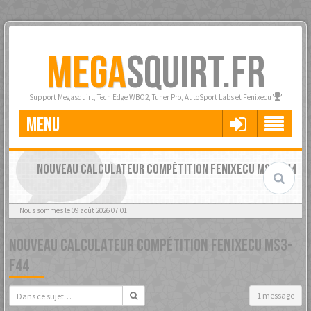
MEGA
SQUIRT.FR
Support Megasquirt, Tech Edge WBO2, Tuner Pro, AutoSport Labs et Fenixecu
MENU
NOUVEAU CALCULATEUR COMPÉTITION FENIXECU MS3-F44
Nous sommes le 09 août 2026 07:01
NOUVEAU CALCULATEUR COMPÉTITION FENIXECU MS3-
F44
1 message