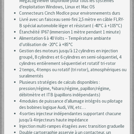
MegaLogViewer disponible pour tous les systèmes
d’exploitation Windows, Linux et Mac OS
Connecteurs Cinch ModIce pour environnements durs
Livré avec un faisceau semi-fini 2,5 mètre en câble FLRY-
B spécial automobile léger et résistant (-40°C à +105°C)
Étanchéité IP67 (immersion 1 mètre pendant 1 minute)
Alimentation 6 à 40 Volts – Température ambiante
d’utilisation de -20°C à +85°C
Gestion des moteurs jusqu’à 12 cylindres en injection
groupé, 8 cylindres et 6 cylindres en semi-séquentiel, 4
cylindres entièrement séquentiel et rotatif tri-rotor
2 temps, 4 temps ou rotatif (tri rotor), atmosphériques ou
suralimentés
Plusieurs stratégies de calculs disponibles :
pression/régime, %baro/régime, papillon/régime,
débitmètre et ITB (papillons indépendants)
4 modules de puissance d’allumage intégrés ou pilotage
des bobines logique Audi, VW, etc…
4 sorties injecteur indépendantes supportant chacune
jusqu’à 4 injecteurs haute impédance
Injection multi-rampes étagées avec transition graduelle
Double cartographie asservie à un contacteur, un