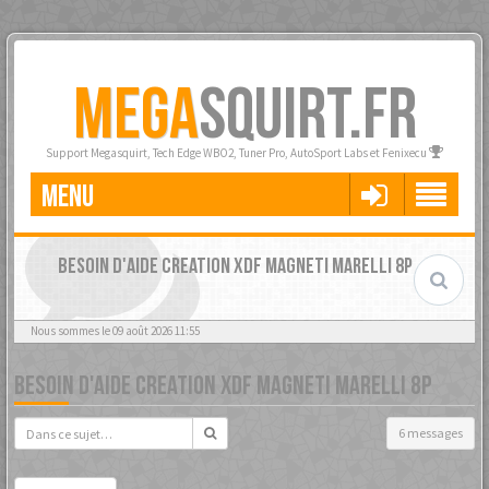
MEGA
SQUIRT.FR
Support Megasquirt, Tech Edge WBO2, Tuner Pro, AutoSport Labs et Fenixecu
MENU
BESOIN D'AIDE CREATION XDF MAGNETI MARELLI 8P
Nous sommes le 09 août 2026 11:55
BESOIN D'AIDE CREATION XDF MAGNETI MARELLI 8P
6 messages